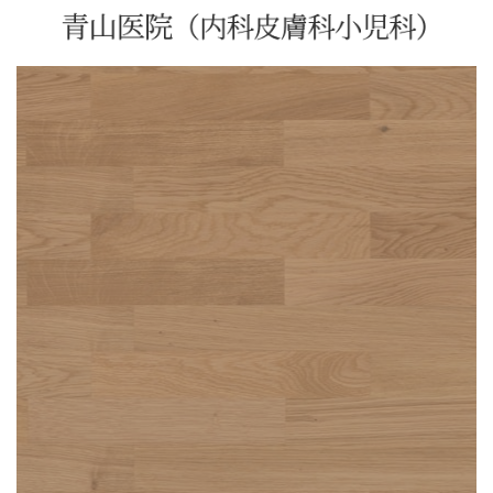
コ
ナ
ン
ビ
テ
ゲ
ン
ー
ツ
シ
へ
ョ
ス
ン
キ
に
ッ
移
プ
動