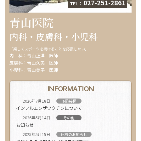
027-251-2861
TEL：
青山医院
内科・皮膚科・小児科
「楽しくスポーツを続けることを応援したい」
内 科：青山正洋 医師
皮膚科：青山久美 医師
小児科：青山美子 医師
INFORMATION
2026年7月18日
予防接種
インフルエンザワクチンについて
2026年5月14日
その他
お知らせ
2025年5月15日
休診のお知らせ