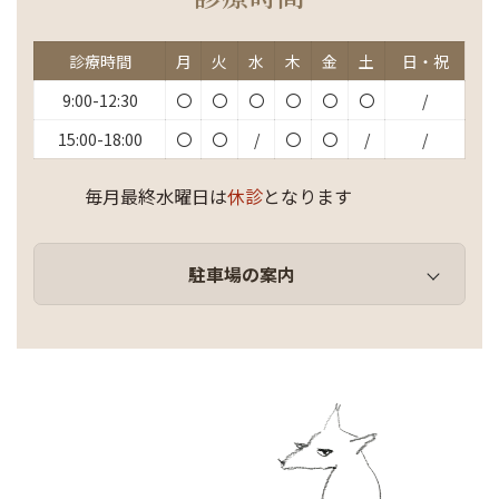
診療時間
月
火
水
木
金
土
日・祝
9:00-12:30
〇
〇
〇
〇
〇
〇
/
15:00-18:00
〇
〇
/
〇
〇
/
/
毎月最終水曜日は
休診
となります
駐車場の案内