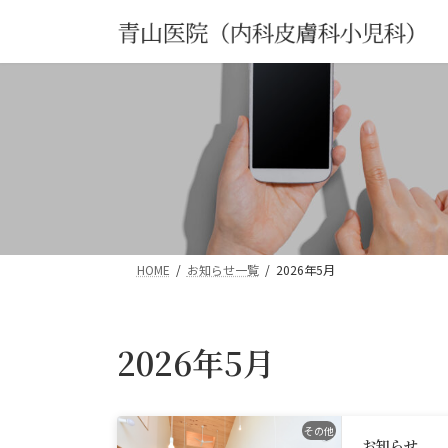
コ
ナ
ン
ビ
テ
ゲ
ン
ー
ツ
シ
へ
ョ
ス
ン
キ
に
ッ
移
プ
動
HOME
お知らせ一覧
2026年5月
2026年5月
その他
お知らせ