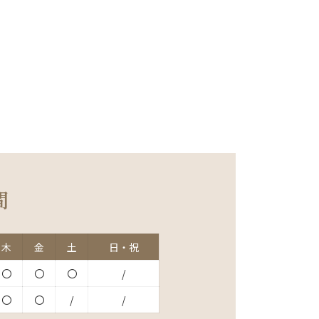
間
木
金
土
日・祝
〇
〇
〇
/
〇
〇
/
/