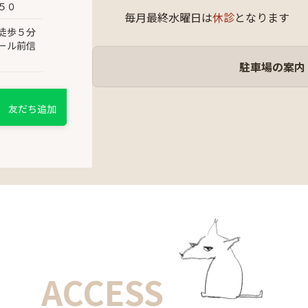
５０
毎月最終水曜日は
休診
となります
徒歩５分
ール前信
駐車場の案内
友だち追加
ACCESS