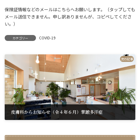
日
時
保険証情報などのメールはこちらへお願いします。（タップしても
:
メール送信できません。申し訳ありませんが、コピペしてくださ
い。）
COVID-19
カテゴリー
次の記事
皮膚科からお知らせ（令４年６月）掌蹠多汗症
2022年6月25日