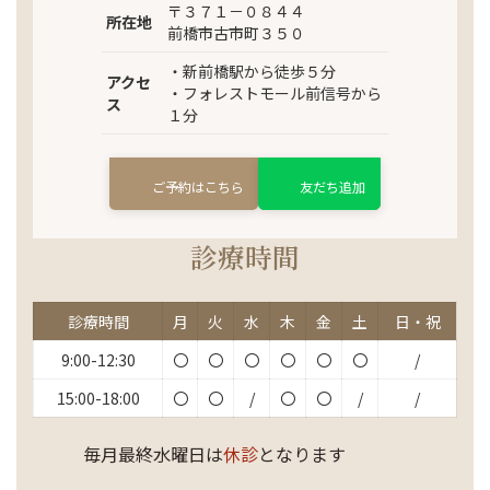
〒３７１－０８４４
所在地
前橋市古市町３５０
・新前橋駅から徒歩５分
アクセ
・フォレストモール前信号から
ス
１分
ご予約はこちら
友だち追加
診療時間
診療時間
月
火
水
木
金
土
日・祝
9:00-12:30
〇
〇
〇
〇
〇
〇
/
15:00-18:00
〇
〇
/
〇
〇
/
/
毎月最終水曜日は
休診
となります