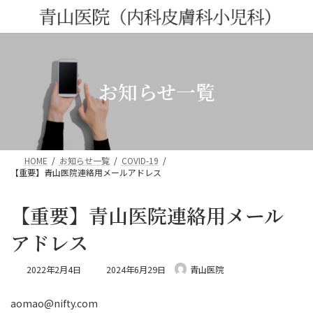
コ
ナ
ン
ビ
テ
ゲ
ン
ー
ツ
シ
へ
ョ
お知らせ一覧
ス
ン
キ
に
ッ
移
プ
動
HOME
お知らせ一覧
COVID-19
【重要】青山医院連絡用メールアドレス
【重要】青山医院連絡用メール
アドレス
最
2022年2月4日
2024年6月29日
青山医院
終
更
aomao@nifty.com
新